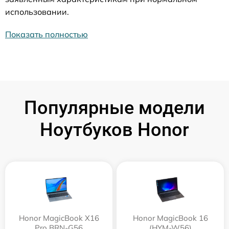
использовании.
Показать полностью
Популярные модели
Ноутбуков Honor
Honor MagicBook X16
Honor MagicBook 16
Pro BRN-G56
(HYM-W56)