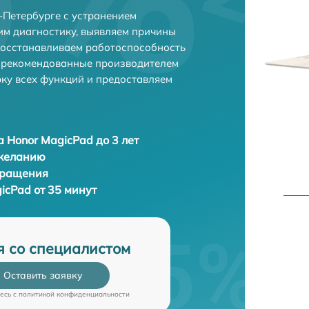
-Петербурге с устранением
м диагностику, выявляем причины
восстанавливаем работоспособность
и рекомендованные производителем
рку всех функций и предоставляем
 Honor MagicPad до 3 лет
 желанию
бращения
icPad от 35 минут
я со специалистом
Оставить заявку
есь c
политикой конфиденциальности