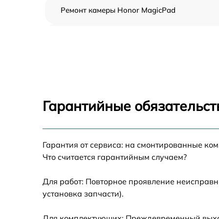
Ремонт камеры Honor MagicPad
Чистка от пыли Honor MagicPad
Замена стекла Honor MagicPad
Замена динамика Honor MagicPad
Гарантийные обязательст
Замена задней крышки Honor MagicPad
Гарантия от сервиса: на смонтированные ко
Замена дисплея (экрана) Honor MagicPad
Что считается гарантийным случаем?
Замена корпуса Honor MagicPad
Для работ: Повторное проявление неисправн
установка запчасти).
Замена аккумулятора Honor MagicPad
Для комплектующих: Преждевременный выход 