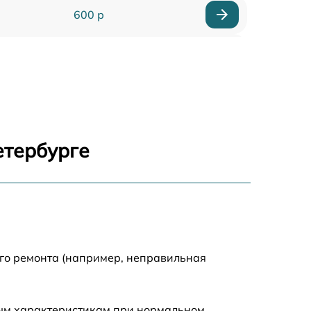
600 р
900 р
1100 р
500 р
етербурге
800 р
1200 р
800 р
ого ремонта (например, неправильная
500 р
ным характеристикам при нормальном