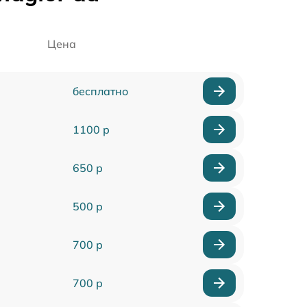
Цена
бесплатно
1100 р
650 р
500 р
700 р
700 р