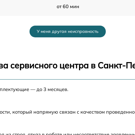
от 60 мин
от 60 мин
У меня другая неисправность
от 60 мин
от 60 мин
ва сервисного центра в Санкт-П
от 60 мин
мплектующие — до 3 месяцев.
от 60 мин
от 60 мин
ости, который напрямую связан с качеством проведенн
от 60 мин
из строя, отказ в работе или несоответствие заявлен