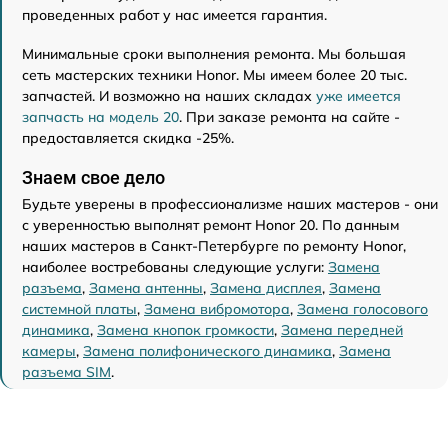
проведенных работ у нас имеется гарантия.
Минимальные сроки выполнения ремонта. Мы большая
сеть мастерских техники Honor. Мы имеем более 20 тыс.
запчастей. И возможно на наших складах
уже имеется
запчасть на модель 20
. При заказе ремонта на сайте -
предоставляется скидка -25%.
Знаем свое дело
Будьте уверены в профессионализме наших мастеров - они
с уверенностью выполнят ремонт Honor 20. По данным
наших мастеров в Санкт-Петербурге по ремонту Honor,
наиболее востребованы следующие услуги:
Замена
разъема
,
Замена антенны
,
Замена дисплея
,
Замена
системной платы
,
Замена вибромотора
,
Замена голосового
динамика
,
Замена кнопок громкости
,
Замена передней
камеры
,
Замена полифонического динамика
,
Замена
разъема SIM
.