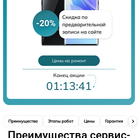
Скидка по
-20%
предварительной
записи на сайте
Цены на ремонт
Конец акции
01:13:40
Преимущества
Этапы работ
Цены
Гарантия
М
Преимущества сервис-