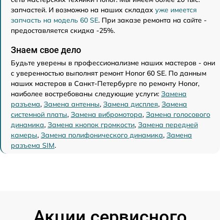
запчастей. И возможно на наших складах
уже имеется
запчасть на модель 60 SE
. При заказе ремонта на сайте -
предоставляется скидка -25%.
Знаем свое дело
Будьте уверены в профессионализме наших мастеров - они
с уверенностью выполнят ремонт Honor 60 SE. По данным
наших мастеров в Санкт-Петербурге по ремонту Honor,
наиболее востребованы следующие услуги:
Замена
разъема
,
Замена антенны
,
Замена дисплея
,
Замена
системной платы
,
Замена вибромотора
,
Замена голосового
динамика
,
Замена кнопок громкости
,
Замена передней
камеры
,
Замена полифонического динамика
,
Замена
разъема SIM
.
Акции сервисного