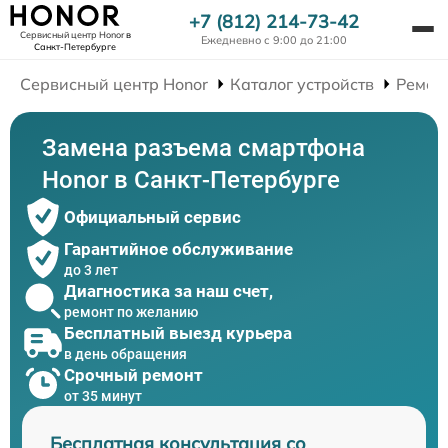
+7 (812) 214-73-42
Сервисный центр Honor
в
Ежедневно с 9:00 до 21:00
Санкт-Петербурге
Сервисный центр Honor
Каталог устройств
Ремон
Замена разъема смартфона
Honor в Санкт-Петербурге
Официальный сервис
Гарантийное обслуживание
до 3 лет
Диагностика за наш счет,
ремонт по желанию
Бесплатный выезд курьера
в день обращения
Срочный ремонт
от 35 минут
Бесплатная консультация со