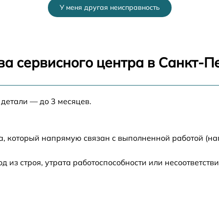
У меня другая неисправность
от 25 мин
от 30 мин
ва сервисного центра в Санкт-П
от 25 мин
 детали — до 3 месяцев.
от 30 мин
от 50 мин
а, который напрямую связан с выполненной работой (на
от 45 мин
из строя, утрата работоспособности или несоответств
от 20 мин
от 20 мин