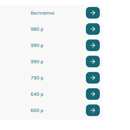
бесплатно
980 р
990 р
990 р
790 р
640 р
600 р
950 р