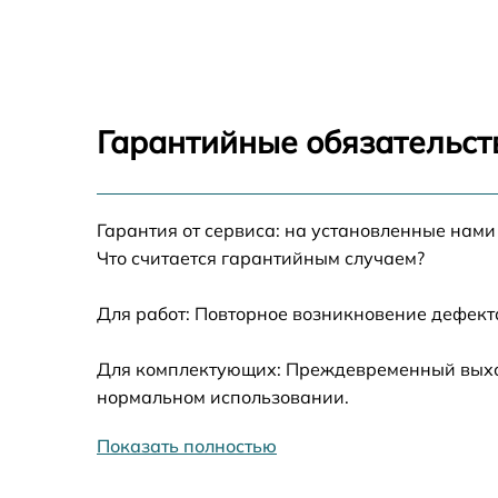
Замена динамиков Honor 9x pro
Замена задней камеры Honor 9x pro
Гарантийные обязательст
Замена динамика Honor 9x pro
Гарантия от сервиса: на установленные нами
Замена стекла камеры Honor 9x pro
Что считается гарантийным случаем?
Замена корпуса Honor 9x pro
Для работ: Повторное возникновение дефект
Восстановление данных Honor 9x pro
Для комплектующих: Преждевременный выход 
нормальном использовании.
Замена микрофона Honor 9x pro
Показать полностью
Замена кнопки включения Honor 9x pro