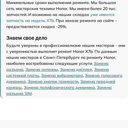
Минимальные сроки выполнения ремонта. Мы большая
сеть мастерских техники Honor. Мы имеем более 20 тыс.
запчастей. И возможно на наших складах
уже имеется
запчасть на модель X7b
. При заказе ремонта на сайте -
предоставляется скидка -25%.
Знаем свое дело
Будьте уверены в профессионализме наших мастеров - они
с уверенностью выполнят ремонт Honor X7b. По данным
наших мастеров в Санкт-Петербурге по ремонту Honor,
наиболее востребованы следующие услуги:
Замена
разъема
,
Замена антенны
,
Замена дисплея
,
Замена
системной платы
,
Замена вибромотора
,
Замена голосового
динамика
,
Замена кнопок громкости
,
Замена передней
камеры
,
Замена полифонического динамика
,
Замена
разъема SIM
.