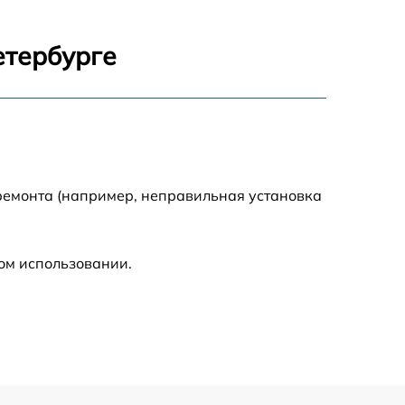
820 р
етербурге
790 р
1500 р
1190 р
ремонта (например, неправильная установка
960 р
ом использовании.
650 р
690 р
710 р