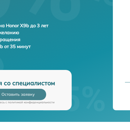
а Honor X9b до 3 лет
 желанию
бращения
b от 35 минут
я со специалистом
Оставить заявку
есь c
политикой конфиденциальности