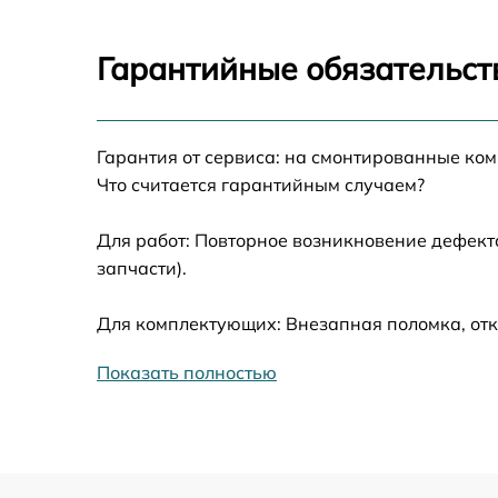
Замена задней камеры Honor X9b
Гарантийные обязательст
Замена динамика Honor X9b
Гарантия от сервиса: на смонтированные ко
Замена стекла камеры Honor X9b
Что считается гарантийным случаем?
Замена корпуса Honor X9b
Для работ: Повторное возникновение дефект
запчасти).
Восстановление данных Honor X9b
Для комплектующих: Внезапная поломка, отк
Замена микрофона Honor X9b
Показать полностью
Замена кнопки включения Honor X9b
Замена камеры Honor X9b