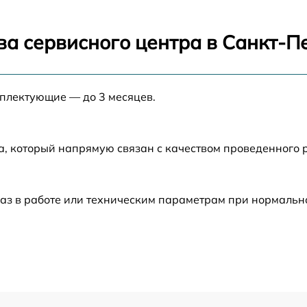
от 30 мин
ва сервисного центра в Санкт-П
от 25 мин
мплектующие — до 3 месяцев.
от 30 мин
от 50 мин
а, который напрямую связан с качеством проведенного 
от 45 мин
аз в работе или техническим параметрам при нормальн
от 20 мин
от 20 мин
от 30 мин