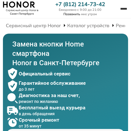
+7 (812) 214-73-42
Ежедневно с 9:00 до 21:00
Сервисный центр Honor
в
Санкт-Петербурге
Позвонить
мне утром
Сервисный центр Honor
Каталог устройств
Ремон
Замена кнопки Home
смартфона
Honor в Санкт-Петербурге
Официальный сервис
Гарантийное обслуживание
до 3 лет
Диагностика за наш счет,
ремонт по желанию
Бесплатный выезд курьера
в день обращения
Срочный ремонт
от 35 минут